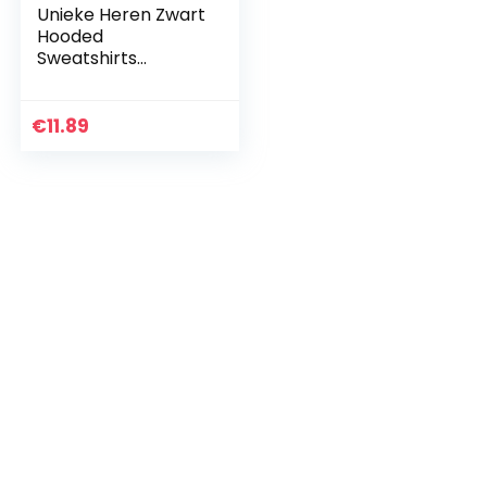
Unieke Heren Zwart
Hooded
Sweatshirts
Oversized Ribbon
Mode Hoodies
Mannelijke Hip Hop
€
11.89
Streetwear Baggy
Techwear…