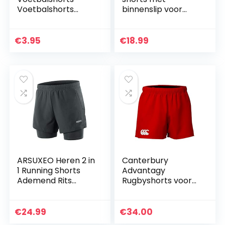
Voetbalshorts
binnenslip voor
Parma 16 Sho
heren
Powred / White
heren
€
3.95
€
18.99
ARSUXEO Heren 2 in
Canterbury
1 Running Shorts
Advantagy
Ademend Rits
Rugbyshorts voor
Pocket B202
heren, zwart, S
€
24.99
€
34.00