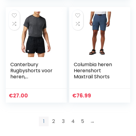
Canterbury
Columbia heren
Rugbyshorts voor
Herenshort
heren,
Maxtrail Shorts
professionele
katoenen rugby
€
27.00
€
76.99
1
2
3
4
5
→