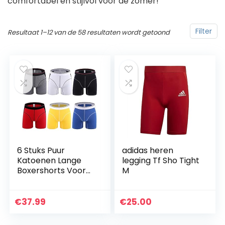
comfortabel en stijlvol voor de zomer!
Filter
Resultaat 1–12 van de 58 resultaten wordt getoond
6 Stuks Puur
adidas heren
Katoenen Lange
legging Tf Sho Tight
Boxershorts Voor
M
Heren, Slijtvaste
Boxershorts Voor
Sportrijden XL/Wit,
€
37.99
€
25.00
geel, rood, zwart…