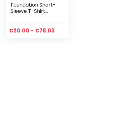
Foundation Short-
Sleeve T-Shirt
heren Overhemd
Prijsklasse:
€
20.00
-
€
78.03
€20.00
tot
€78.03