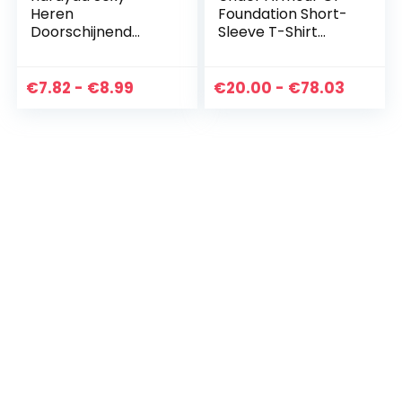
Heren
Foundation Short-
Doorschijnend
Sleeve T-Shirt
Mesh-ondergoed,
heren Overhemd
Mesh-buidel,
Bikinibroekje
Prijsklasse:
Prijskl
€
7.82
-
€
8.99
€
20.00
-
€
78.03
€7.82
€20.0
tot
tot
€8.99
€78.03