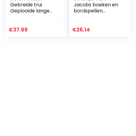
Gebreide trui
Jacobs boeken en
Geplooide lange
bordspellen
mouwen
gewassen oceaan
Turtleneck Top Trui
personeel logo
trui (Color : Beige,
pullover hoodie
€
37.99
€
26.14
Size : 3XL)
mannen vrouwen
mode casual paar…