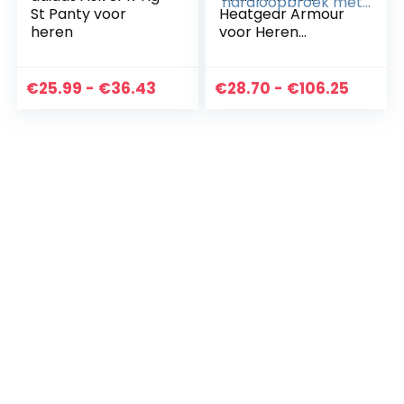
St Panty voor
Heatgear Armour
heren
voor Heren
comfortabele
sportlegging voor
mannen, lichte
Prijsklasse:
Prijskl
€
25.99
-
€
36.43
€
28.70
-
€
106.25
hardloopbroek
€25.99
€28.7
met…
tot
tot
€36.43
€106.2