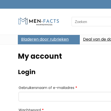
Search
for:
Bladeren door rubrieken
Deal van de d
My account
Login
Vereist
Gebruikersnaam of e-mailadres
*
Vereist
Wachtwoord
*