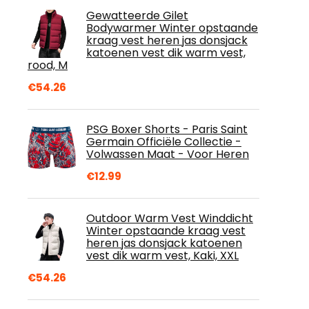
Gewatteerde Gilet
Bodywarmer Winter opstaande
kraag vest heren jas donsjack
katoenen vest dik warm vest,
rood, M
€
54.26
PSG Boxer Shorts - Paris Saint
Germain Officiële Collectie -
Volwassen Maat - Voor Heren
€
12.99
Outdoor Warm Vest Winddicht
Winter opstaande kraag vest
heren jas donsjack katoenen
vest dik warm vest, Kaki, XXL
€
54.26