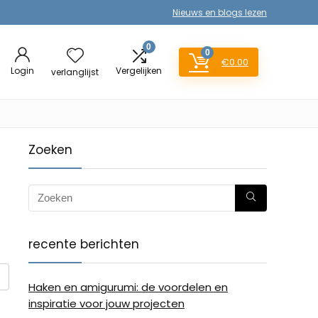
Nieuws en blogs lezen
0
0
€
0.00
Login
Vergelijken
verlanglijst
Zoeken
recente berichten
Haken en amigurumi: de voordelen en
inspiratie voor jouw projecten