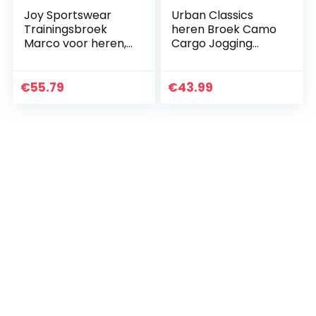
Joy Sportswear
Urban Classics
Trainingsbroek
heren Broek Camo
Marco voor heren,
Cargo Jogging
voor sport, vrije tijd
Pants
en joggen,
functionele broek
€
55.79
€
43.99
van microvezel…