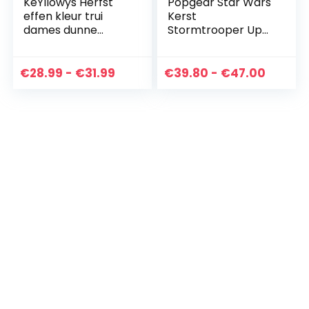
KeYIlowys Herfst
Popgear Star Wars
effen kleur trui
Kerst
dames dunne
Stormtrooper Up
gebreide trui V-
to Snow Good
hals straat hipster
mannen gebreide
trui vrouwen
trui zwart heren
Prijsklasse:
Prijskl
€
28.99
-
€
31.99
€
39.80
-
€
47.00
truien (1-Pack)
€28.99
€39.8
tot
tot
€31.99
€47.0