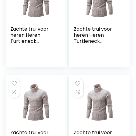
Zachte trui voor
Zachte trui voor
heren Heren
heren Heren
Turtleneck
Turtleneck
Sweater Herfst
Sweater Herfst
Winter Heren
Winter Heren
Rollneck Warm
Rollneck Warm
Gebreide Sweater
Gebreide Sweater
Houd Warme
Houd Warme
Mannen Jumper
Mannen Jumper
Gebreide truien
Gebreide truien
(Color : Beige, Size :
(Color : Beige, Size :
(55-65KG))
(60-75KG))
Zachte trui voor
Zachte trui voor