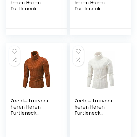
heren Heren
heren Heren
Turtleneck
Turtleneck
Sweater Herfst
Sweater Herfst
Winter Heren
Winter Heren
Rollneck Warm
Rollneck Warm
Gebreide Sweater
Gebreide Sweater
Houd Warme
Houd Warme
Mannen Jumper
Mannen Jumper
Gebreide truien
Gebreide truien
(Color : Beige, Size :
(Color : Beige, Size :
(70-80KG))
(75-85KG))
Zachte trui voor
Zachte trui voor
heren Heren
heren Heren
Turtleneck
Turtleneck
Sweater Herfst
Sweater Herfst
Winter Heren
Winter Heren
Rollneck Warm
Rollneck Warm