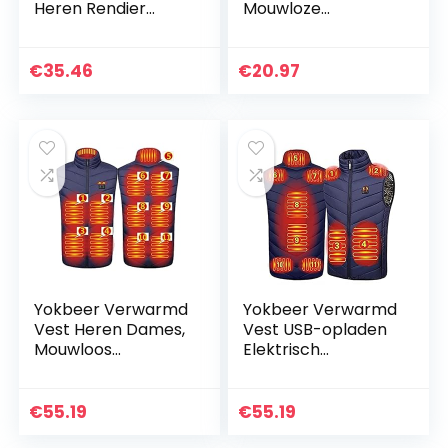
Heren Rendier
Mouwloze
Gebreide Sweater
Compressie Shirts
Kersttruien Met
Stretch Cool Droog
Kerstman Vakantie
Afslanken Body
€
35.46
€
20.97
Truien Sweater
Shaper Vest Sport
(Kleur: Rood…
Hardlopen…
Yokbeer Verwarmd
Yokbeer Verwarmd
Vest Heren Dames,
Vest USB-opladen
Mouwloos
Elektrisch
Donsverwarmd
Verwarmd Jack
Jack USB-
Zonder Batterij
motorfiets,
Inbegrepen Heren
€
55.19
€
55.19
Kledingstuk
Dames Warme