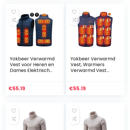
Wasbaar Elektrisch
Kleding Wasbaar…
Verwarmd…
Yokbeer Verwarmd
Yokbeer Verwarmd
Vest voor Heren en
Vest, Warmers
Dames Elektrisch
Verwarmd Vest
USB-opladen
Heren Dames
Mouwloos
Elektrisch,
Verwarmd Jack
Wasbaar, Warm
€
55.19
€
55.19
Verwarmde Kleding
Winterjack voor
Winter Warm…
Buiten, Kamperen…