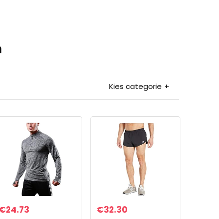
n
Kies categorie
€
24.73
€
32.30