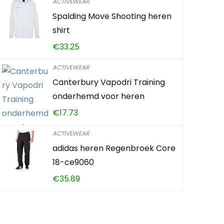
ACTIVEWEAR
Spalding Move Shooting heren
RWXXDSN Herfst en Wi
shirt
Casual Elegante Kant 
€
33.25
Trui Dames Losse Lan
Effen Kleur Trui
ACTIVEWEAR
Canterbury Vapodri Training
€
29.00
onderhemd voor heren
€
17.73
Reeds Verkocht:
21
ACTIVEWEAR
adidas heren Regenbroek Core
Schiet op! Aanbieding loop
18-ce9060
€
35.89
0
2
2
3
5
TOEVOEGEN AAN WIN