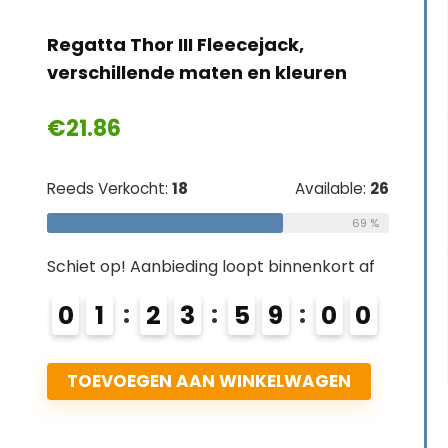
 Thor III Fleecejack,
illende maten en kleuren
6
erkocht:
18
Available:
26
69 %
p! Aanbieding loopt binnenkort af
2
3
5
8
5
8
9
OEGEN AAN WINKELWAGEN