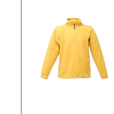
Regatta
versch
€
21.8
Reeds V
Schiet o
0
1
TOEV