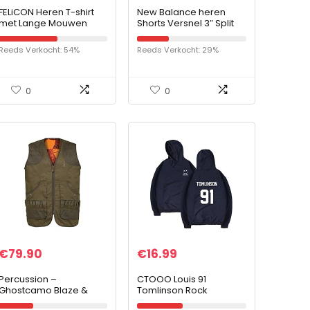
FELiCON Heren T-shirt
New Balance heren
met Lange Mouwen
Shorts Versnel 3″ Split
Sneldrogende Tech
Warming-up voor
Reeds Verkocht: 54%
Reeds Verkocht: 29%
Heren Licht en
Ademend Sweatshirt
met 1/4-Rits…
0
0
€
79.90
€
16.99
Percussion –
CTOOO Louis 91
Ghostcamo Blaze &
Tomlinson Rock
Black Percussion-S
Sweater Loser Type