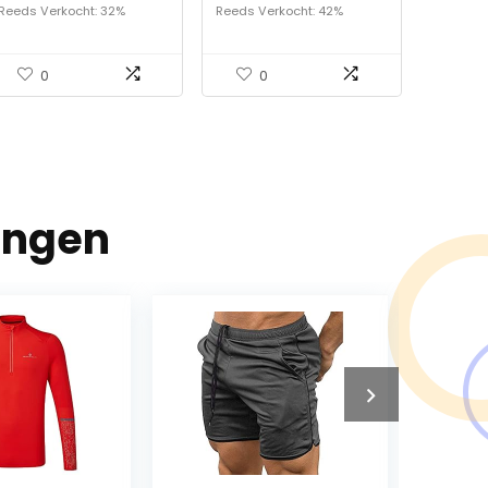
jachtvest
Damestrui met
Reeds Verkocht: 32%
Reeds Verkocht: 42%
capuchon
0
0
ingen