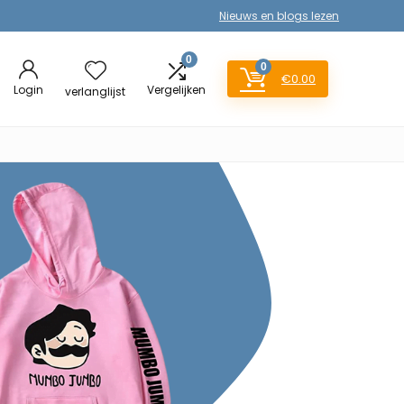
Nieuws en blogs lezen
0
0
€
0.00
Login
Vergelijken
verlanglijst