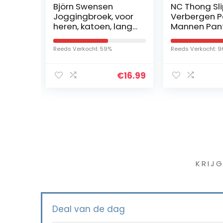
Björn Swensen
NC Thong Slipje Slips
Joggingbroek, voor
Verbergen Penis
heren, katoen, lange
Mannen Panty Gaff
sportbroek,
Cross Dressoir
vrijetijdsbroek,
Reeds Verkocht: 59%
Reeds Verkocht: 96%
trainingsbroek,
slimfit
€
16.99
€
18.
Iet
KRIJ
Deal van de dag