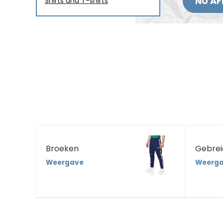
NU AF
Shirts and T-shirts
Broeken
Gebrei
Weergave
Weerg