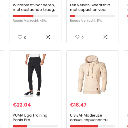
Wintervest voor heren,
Leif Nelson Sweatshirt
met opstaande kraag,
met capuchon voor
steekzakken, voor
heren, pullover LN-6300
outdoor, sport,
Reeds Verkocht: 46%
Reeds Verkocht: 11%
gewatteerd vest,
bodywarmer, licht,
buffer…
0
0
€
22.04
€
18.47
PUMA Liga Training
UISIEAF Modieuze
Pants Pro
casual capuchontrui
Trainingsbroek voor
voor heren, effen