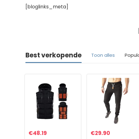
[bloglinks_meta]
Best verkopende
Toon alles
Popul
€
48.19
€
29.90