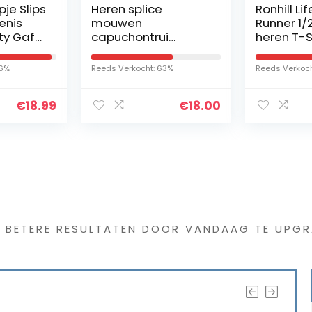
Heren splice
Ronhill Life Night
mouwen
Runner 1/2 Zip Tee
capuchontrui
heren T-Shirt (1-
katoen regular fit
Pack)
basic sweatshirt
Reeds Verkocht: 63%
Reeds Verkocht: 65%
met naden barren
herfst dunne
99
€
18.00
€
4
workerhoodie…
s interessants gevond
G BETERE RESULTATEN DOOR VANDAAG TE UPGR