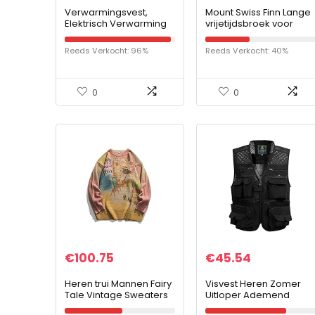
Verwarmingsvest,
Mount Swiss Finn Lange
Elektrisch Verwarming
vrijetijdsbroek voor
Mouwloos met 3
heren, sweatpants met
Temperatuurstanden,
zakken, loopbroek met
Reeds Verkocht: 96%
Reeds Verkocht: 40%
Elektrisch Body Warmer
zijzak + achterzak met…
Gilet met 3
Temperatuur…
0
0
€
100.75
€
45.54
Heren trui Mannen Fairy
Visvest Heren Zomer
Tale Vintage Sweaters
Uitloper Ademend
Mens Pullovers Mens
Mesh Casual Vest