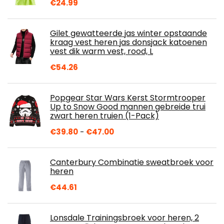
€
24.99
Gilet gewatteerde jas winter opstaande
kraag vest heren jas donsjack katoenen
vest dik warm vest, rood, L
€
54.26
Popgear Star Wars Kerst Stormtrooper
Up to Snow Good mannen gebreide trui
zwart heren truien (1-Pack)
Prijsklasse:
€
39.80
-
€
47.00
€39.80
tot
Canterbury Combinatie sweatbroek voor
€47.00
heren
€
44.61
Lonsdale Trainingsbroek voor heren, 2