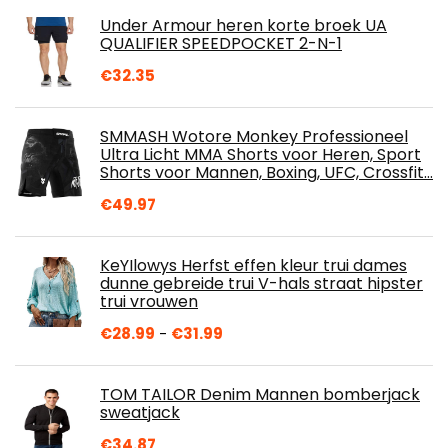
Under Armour heren korte broek UA
QUALIFIER SPEEDPOCKET 2-N-1
€
32.35
SMMASH Wotore Monkey Professioneel
Ultra Licht MMA Shorts voor Heren, Sport
Shorts voor Mannen, Boxing, UFC, Crossfit…
€
49.97
KeYIlowys Herfst effen kleur trui dames
dunne gebreide trui V-hals straat hipster
trui vrouwen
Prijsklasse:
€
28.99
-
€
31.99
€28.99
tot
TOM TAILOR Denim Mannen bomberjack
€31.99
sweatjack
€
34.87