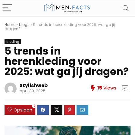
Home
»
blogs
»
5 trends in herenkleding voor 2025: wat ga jij
dragen?
Kleding
5 trends in
herenkleding voor
2025: wat ga jij dragen?
Stylishweb
15
Views
april 30, 2025
0
Opslaan