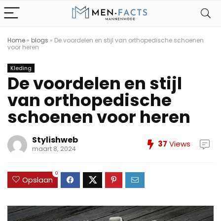
Home
»
blogs
»
De voordelen en stijl van orthopedische schoenen
voor heren
Kleding
De voordelen en stijl
van orthopedische
schoenen voor heren
Stylishweb
37
Views
maart 8, 2024
0
Opslaan