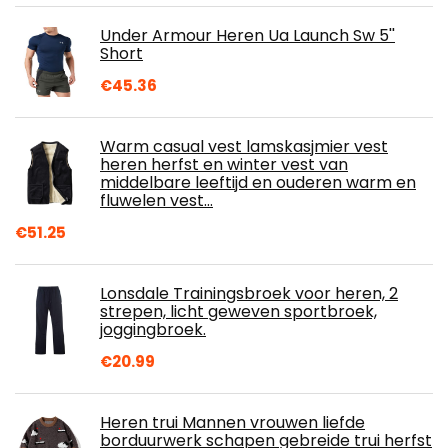
Under Armour Heren Ua Launch Sw 5''
Short
€
45.36
Warm casual vest lamskasjmier vest
heren herfst en winter vest van
middelbare leeftijd en ouderen warm en
fluwelen vest…
€
51.25
Lonsdale Trainingsbroek voor heren, 2
strepen, licht geweven sportbroek,
joggingbroek.
€
20.99
Heren trui Mannen vrouwen liefde
borduurwerk schapen gebreide trui herfst