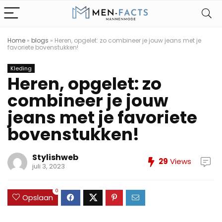
Home
»
blogs
»
Heren, opgelet: zo combineer je jouw jeans met je
favoriete bovenstukken!
Kleding
Heren, opgelet: zo
combineer je jouw
jeans met je favoriete
bovenstukken!
Stylishweb
29
Views
juli 3, 2023
0
Opslaan