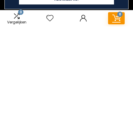
0
0
Vergelijken
Snelle links
Home
Alles winkelen
Blogs
Overzicht
Onze webshops
Adverteren
Verklaringen
Privacybeleid
algemene voorwaarden
Gelieerde openbaarmaking