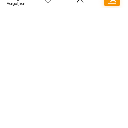
respectievelijke bronnen.
Vergelijken
WORD LID VAN ONZE MAILLIJST VOOR BEST
Aanbiedingen
Snelle links
Home
Alles winkelen