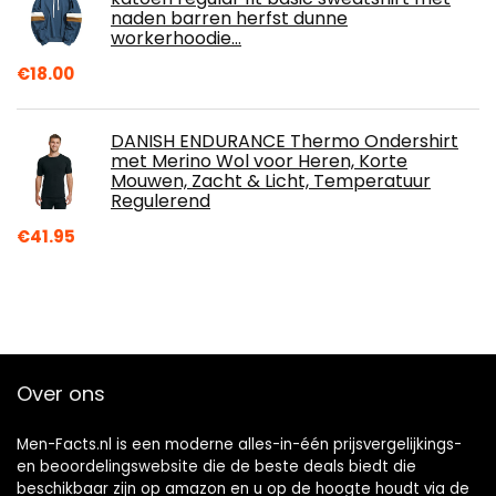
naden barren herfst dunne
workerhoodie…
€
18.00
DANISH ENDURANCE Thermo Ondershirt
met Merino Wol voor Heren, Korte
Mouwen, Zacht & Licht, Temperatuur
Regulerend
€
41.95
Over ons
Men-Facts.nl is een moderne alles-in-één prijsvergelijkings-
en beoordelingswebsite die de beste deals biedt die
beschikbaar zijn op amazon en u op de hoogte houdt via de