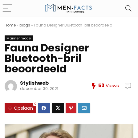
Home
»
blogs
»
Fauna Designer Bluetooth-bril beoordeeld
Mannenmode
Fauna Designer
Bluetooth-bril
beoordeeld
Stylishweb
53
Views
december 30, 2021
0
Opslaan