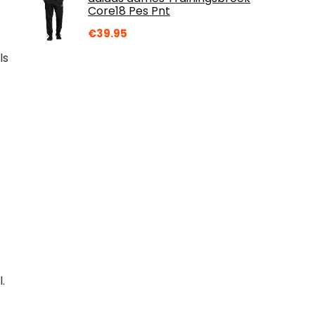
Core18 Pes Pnt
€
39.95
ls
.