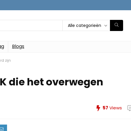
Alle categorieën
ag
Blogs
d zijn
K die het overwegen
57
Views