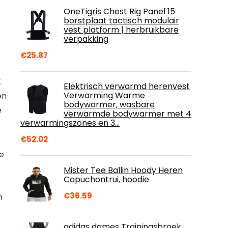
OneTigris Chest Rig Panel 15
borstplaat tactisch modulair
vest platform | herbruikbare
verpakking
€
25.87
K
Elektrisch verwarmd herenvest
Verwarming Warme
en
bodywarmer, wasbare
e
verwarmde bodywarmer met 4
verwarmingszones en 3…
€
52.02
ge
Mister Tee Ballin Hoody Heren
Capuchontrui, hoodie
€
36.59
n
adidas dames Trainingsbroek