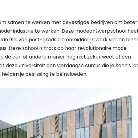
s om samen te werken met gevestigde bedrijven om beter
e mode-industrie te werken. Deze modeontwerpschool hee
n 91% van post-grads die onmiddellijk werk vinden binn
s. Deze school is trots op haar revolutionaire mode-
op de een of andere manier nog niet zeker weet of een
dt deze universiteit een vierdaagse cursus die je kennis la
elpen je beslissing te beïnvloeden.