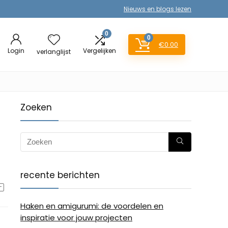
Nieuws en blogs lezen
0
0
€
0.00
Login
Vergelijken
verlanglijst
Zoeken
recente berichten
Haken en amigurumi: de voordelen en
inspiratie voor jouw projecten