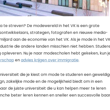
a te streven? De modewereld in het VK is een grote
fsontwikkelaars, strategen, fotografen en nieuwe media-
 miljard aan de economie van het VK. Als je mode in het V
industrie die andere landen misschien niet hebben. Studer
ng opleveren. Nu je naar modescholen hebt gekeken, kun j
erschap
en
advies krijgen over immigratie
.
 universiteit die je kiest om mode te studeren een geweldi
gn, zakelijke mode en de mogelijkheid biedt om in een
ar de juiste universiteit die u kan helpen meer te leren
nche beter leren kennen en sneller een succesvolle baa