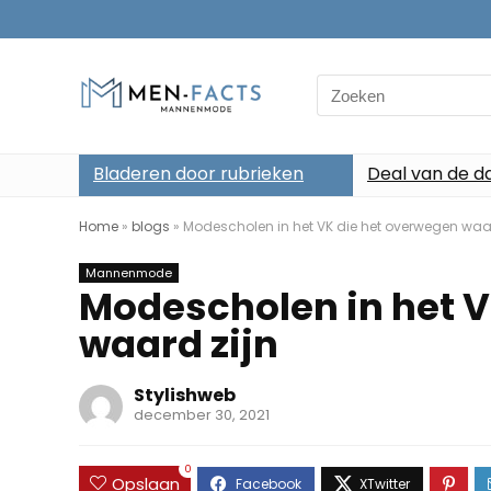
Search
for:
Bladeren door rubrieken
Deal van de d
Home
»
blogs
»
Modescholen in het VK die het overwegen waar
Mannenmode
Modescholen in het V
waard zijn
Stylishweb
december 30, 2021
0
Opslaan